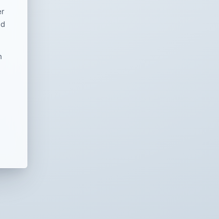
er
nd
n